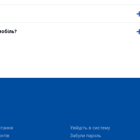
мобіль?
итання
Увійдіть в систему
єнтів
Забули пароль