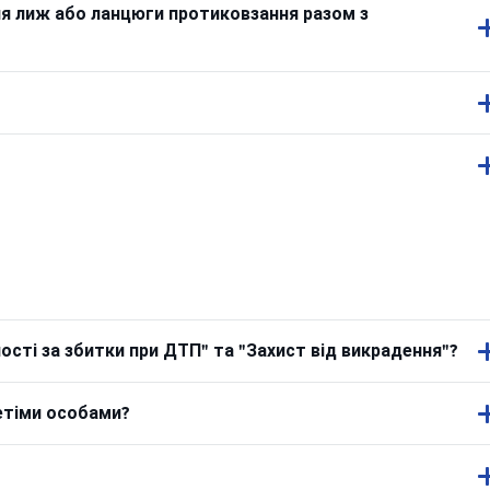
ля лиж або ланцюги протиковзання разом з
сті за збитки при ДТП" та "Захист від викрадення"?
етіми особами?