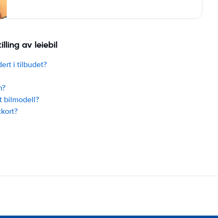
ling av leiebil
ert i tilbudet?
m?
t bilmodell?
tkort?