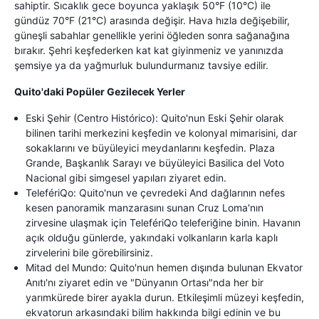
sahiptir. Sıcaklık gece boyunca yaklaşık 50°F (10°C) ile
gündüz 70°F (21°C) arasında değişir. Hava hızla değişebilir,
güneşli sabahlar genellikle yerini öğleden sonra sağanağına
bırakır. Şehri keşfederken kat kat giyinmeniz ve yanınızda
şemsiye ya da yağmurluk bulundurmanız tavsiye edilir.
Quito'daki Popüler Gezilecek Yerler
Eski Şehir (Centro Histórico): Quito'nun Eski Şehir olarak
bilinen tarihi merkezini keşfedin ve kolonyal mimarisini, dar
sokaklarını ve büyüleyici meydanlarını keşfedin. Plaza
Grande, Başkanlık Sarayı ve büyüleyici Basilica del Voto
Nacional gibi simgesel yapıları ziyaret edin.
TelefériQo: Quito'nun ve çevredeki And dağlarının nefes
kesen panoramik manzarasını sunan Cruz Loma'nın
zirvesine ulaşmak için TelefériQo teleferiğine binin. Havanın
açık olduğu günlerde, yakındaki volkanların karla kaplı
zirvelerini bile görebilirsiniz.
Mitad del Mundo: Quito'nun hemen dışında bulunan Ekvator
Anıtı'nı ziyaret edin ve "Dünyanın Ortası"nda her bir
yarımkürede birer ayakla durun. Etkileşimli müzeyi keşfedin,
ekvatorun arkasındaki bilim hakkında bilgi edinin ve bu