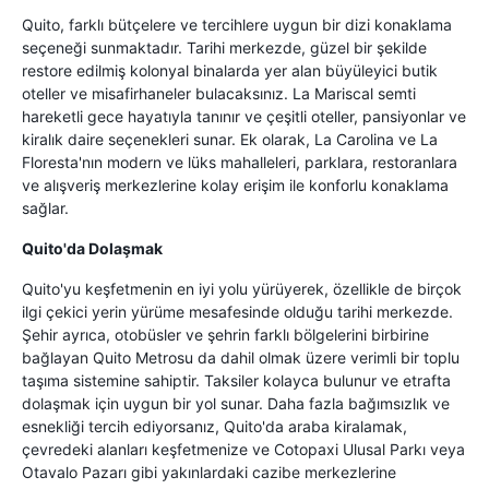
Quito, farklı bütçelere ve tercihlere uygun bir dizi konaklama
seçeneği sunmaktadır. Tarihi merkezde, güzel bir şekilde
restore edilmiş kolonyal binalarda yer alan büyüleyici butik
oteller ve misafirhaneler bulacaksınız. La Mariscal semti
hareketli gece hayatıyla tanınır ve çeşitli oteller, pansiyonlar ve
kiralık daire seçenekleri sunar. Ek olarak, La Carolina ve La
Floresta'nın modern ve lüks mahalleleri, parklara, restoranlara
ve alışveriş merkezlerine kolay erişim ile konforlu konaklama
sağlar.
Quito'da Dolaşmak
Quito'yu keşfetmenin en iyi yolu yürüyerek, özellikle de birçok
ilgi çekici yerin yürüme mesafesinde olduğu tarihi merkezde.
Şehir ayrıca, otobüsler ve şehrin farklı bölgelerini birbirine
bağlayan Quito Metrosu da dahil olmak üzere verimli bir toplu
taşıma sistemine sahiptir. Taksiler kolayca bulunur ve etrafta
dolaşmak için uygun bir yol sunar. Daha fazla bağımsızlık ve
esnekliği tercih ediyorsanız, Quito'da araba kiralamak,
çevredeki alanları keşfetmenize ve Cotopaxi Ulusal Parkı veya
Otavalo Pazarı gibi yakınlardaki cazibe merkezlerine