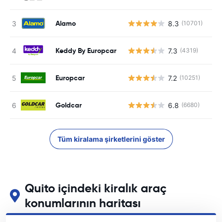
Alamo
8.3
(10701)
Keddy By Europcar
7.3
(4319)
Europcar
7.2
(10251)
Goldcar
6.8
(6680)
Tüm kiralama şirketlerini göster
Quito içindeki kiralık araç
konumlarının haritası
Quito içindeki başlıca araç kiralama yerlerimizi görün