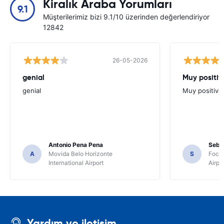
Kiralık Araba Yorumları
9.1
Müşterilerimiz bizi 9.1/10 üzerinden değerlendiriyor
12842
26-05-2026
genial
Muy positiv
genial
Muy positiva
Antonio Pena Pena
Seba
A
Movida Belo Horizonte
S
Foco 
International Airport
Airpo
Yardım ve iletişim