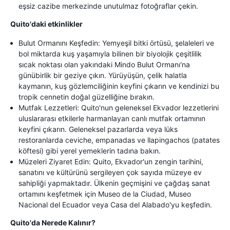
eşsiz cazibe merkezinde unutulmaz fotoğraflar çekin.
Quito'daki etkinlikler
Bulut Ormanını Keşfedin: Yemyeşil bitki örtüsü, şelaleleri ve
bol miktarda kuş yaşamıyla bilinen bir biyolojik çeşitlilik
sıcak noktası olan yakındaki Mindo Bulut Ormanı'na
günübirlik bir geziye çıkın. Yürüyüşün, çelik halatla
kaymanın, kuş gözlemciliğinin keyfini çıkarın ve kendinizi bu
tropik cennetin doğal güzelliğine bırakın.
Mutfak Lezzetleri: Quito'nun geleneksel Ekvador lezzetlerini
uluslararası etkilerle harmanlayan canlı mutfak ortamının
keyfini çıkarın. Geleneksel pazarlarda veya lüks
restoranlarda ceviche, empanadas ve llapingachos (patates
köftesi) gibi yerel yemeklerin tadına bakın.
Müzeleri Ziyaret Edin: Quito, Ekvador'un zengin tarihini,
sanatını ve kültürünü sergileyen çok sayıda müzeye ev
sahipliği yapmaktadır. Ülkenin geçmişini ve çağdaş sanat
ortamını keşfetmek için Museo de la Ciudad, Museo
Nacional del Ecuador veya Casa del Alabado'yu keşfedin.
Quito'da Nerede Kalınır?