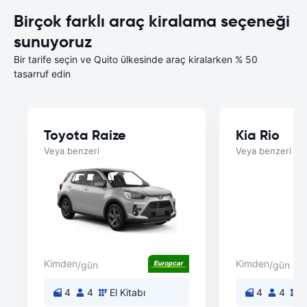
Birçok farklı araç kiralama seçeneği
sunuyoruz
Bir tarife seçin ve Quito ülkesinde araç kiralarken % 50
tasarruf edin
Toyota Raize
Kia Rio
Veya benzeri
Veya benzeri
Kimden
Kimden
/gün
/gün
4
4
El Kitabı
4
4
E