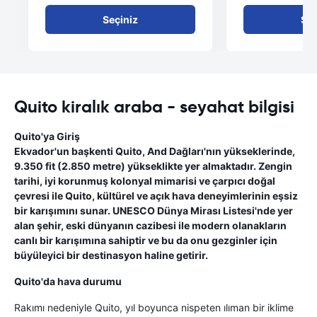
Seçiniz
Seç
Quito kiralık araba - seyahat bilgisi
Quito'ya Giriş
Ekvador'un başkenti Quito, And Dağları'nın yükseklerinde,
9.350 fit (2.850 metre) yükseklikte yer almaktadır. Zengin
tarihi, iyi korunmuş kolonyal mimarisi ve çarpıcı doğal
çevresi ile Quito, kültürel ve açık hava deneyimlerinin eşsiz
bir karışımını sunar. UNESCO Dünya Mirası Listesi'nde yer
alan şehir, eski dünyanın cazibesi ile modern olanakların
canlı bir karışımına sahiptir ve bu da onu gezginler için
büyüleyici bir destinasyon haline getirir.
Quito'da hava durumu
Rakımı nedeniyle Quito, yıl boyunca nispeten ılıman bir iklime