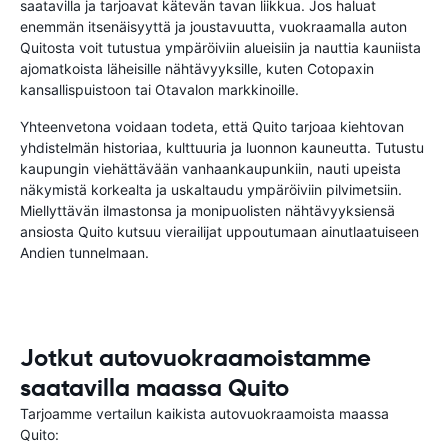
saatavilla ja tarjoavat kätevän tavan liikkua. Jos haluat
enemmän itsenäisyyttä ja joustavuutta, vuokraamalla auton
Quitosta voit tutustua ympäröiviin alueisiin ja nauttia kauniista
ajomatkoista läheisille nähtävyyksille, kuten Cotopaxin
kansallispuistoon tai Otavalon markkinoille.
Yhteenvetona voidaan todeta, että Quito tarjoaa kiehtovan
yhdistelmän historiaa, kulttuuria ja luonnon kauneutta. Tutustu
kaupungin viehättävään vanhaankaupunkiin, nauti upeista
näkymistä korkealta ja uskaltaudu ympäröiviin pilvimetsiin.
Miellyttävän ilmastonsa ja monipuolisten nähtävyyksiensä
ansiosta Quito kutsuu vierailijat uppoutumaan ainutlaatuiseen
Andien tunnelmaan.
Jotkut autovuokraamoistamme
saatavilla maassa Quito
Tarjoamme vertailun kaikista autovuokraamoista maassa
Quito: