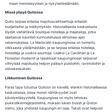
maan menneisyyteen ja nykytaideelämään.
Missä yöpyä Quitossa
Quito tarjoaa erilaisia majoitusvaihtoehtoja erilaisiin
budjetteihin ja mieltymyksiin. Historiallisesta keskustasta
löydät viehättäviä boutique-hotelleja ja majataloja, jotka
sijaitsevat kauniisti kunnostetuissa siirtomaa-ajan
rakennuksissa. La Mariscalin kaupunginosa on tunnettu
vilkkaasta yöelämästään, ja se tarjoaa erilaisia hotelleja,
hostelleja ja vuokra-asuntoja. Lisäksi La Carolinan ja La
Florestan modernit ja tasokkaat kaupunginosat tarjoavat
viihtyisää majoitusta helpon pääsyn puistoihin, ravintoloihin ja
ostoskeskuksiin.
Liikkuminen Quitossa
Paras tapa tutustua Quitoon on kävellä, etenkin historiallisessa
keskustassa, jossa monet nähtävyydet ovat
kävelyetäisyydellä. Kaupungissa on myös tehokas
joukkoliikennejärjestelmä, mukaan lukien bussit ja Quiton
metro, joka yhdistää kaupungin eri osia. Taksit ovat helposti