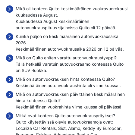
Mikä oli kohteen Quito keskimääräinen vuokravuorokausi
kuukaudessa August.
Kuukaudessa August keskimääräinen
autonvuokrauspituus sijainnissa Quito oli 12 päivää.
Kuinka paljon on keskimääräinen autonvuokrausaika
2026.
Keskimääräinen autonvuokrausaika 2026 on 12 päivää.
Mikä on Quito eniten varattu autonvuokraustyyppi?
Tällä hetkellä varatuin autovuokraamo kohteessa Quito
on SUV -luokka.
Mikä on autonvuokrauksen hinta kohteessa Quito?
Keskimääräinen autonvuokraushinta oli viime kuussa
.
Mikä on autonvuokrauksen päivittäinen keskimääräinen
hinta kohteessa Quito?
Keskimääräinen vuokrahinta viime kuussa oli
päivässä.
Mitkä ovat kohteen Quito autonvuokrausyritykset?
Quito käytettävissä olevia autovuokraamoja ovat:
Localiza Car Rentals
Sixt
Alamo
Keddy By Europcar
Europcar
Goldcar
Advantage Rent a Car