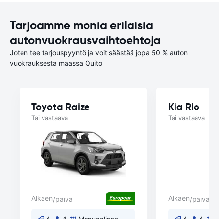
Tarjoamme monia erilaisia
autonvuokrausvaihtoehtoja
Joten tee tarjouspyyntö ja voit säästää jopa 50 % auton
vuokrauksesta maassa Quito
Toyota Raize
Kia Rio
Tai vastaava
Tai vastaava
Alkaen
Alkaen
/päivä
/päivä
4
4
Manuaalinen
4
4
M