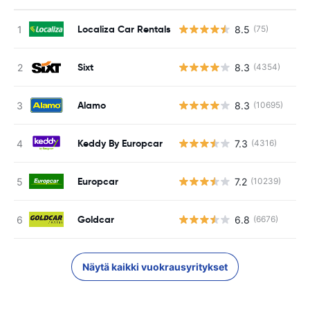
Localiza Car Rentals
8.5
(75)
Sixt
8.3
(4354)
Alamo
8.3
(10695)
Keddy By Europcar
7.3
(4316)
Europcar
7.2
(10239)
Goldcar
6.8
(6676)
Näytä kaikki vuokrausyritykset