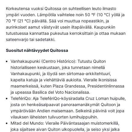
Korkeutensa vuoksi Quitossa on suhteellisen leuto ilmasto
ympäri vuoden. Lämpötila vaihtelee noin 50 °F (10 °C) yöllä ja
70 °F (21 °C) päivällä. Sää voi muuttua nopeastikin, ja
aurinkoiset aamut väistyvät usein iltapäivällä. Kaupunkiin
tutustuessa kannattaa pukeutua kerroksittain ja ottaa mukaan
sateenvarjo tai sadetakki.
Suositut nähtävyydet Quitossa
Vanhakaupunki (Centro Histórico): Tutustu Quiton
historialliseen keskustaan, joka tunnetaan nimellä
Vanhakaupunki, ja löydä sen siirtomaa-arkkitehtuuri,
kapeita katuja ja viehättäviä aukioita. Vieraile ikonisissa
maamerkeissä, kuten Plaza Grandessa, Presidentinlinnassa
ja upeassa Basilica del Voto Nacionalissa.
TelefériQo: Aja TelefériQo-köysiradalla Cruz Loman huipulle,
josta on henkeäsalpaavat panoraamanäkymät Quitoon ja
ympäröivään Andien maisemaan. Selkeinä päivinä voit jopa
vilauksen läheisten tulivuorten lumihuippuihin.
Mitad del Mundo: Vieraile Päiväntasaajan muistomerkillä,
joka sijaitsee aivan Quiton ulkopuolella, ja seiso yksi jalka