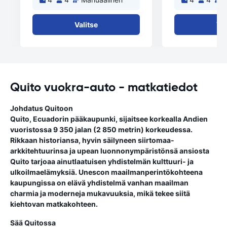
Valitse
Val
Quito vuokra-auto - matkatiedot
Johdatus Quitoon
Quito, Ecuadorin pääkaupunki, sijaitsee korkealla Andien
vuoristossa 9 350 jalan (2 850 metrin) korkeudessa.
Rikkaan historiansa, hyvin säilyneen siirtomaa-
arkkitehtuurinsa ja upean luonnonympäristönsä ansiosta
Quito tarjoaa ainutlaatuisen yhdistelmän kulttuuri- ja
ulkoilmaelämyksiä. Unescon maailmanperintökohteena
kaupungissa on elävä yhdistelmä vanhan maailman
charmia ja moderneja mukavuuksia, mikä tekee siitä
kiehtovan matkakohteen.
Sää Quitossa