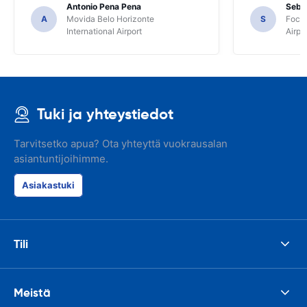
Antonio Pena Pena
Seba
A
Movida Belo Horizonte
S
Foco 
International Airport
Airpo
Tuki ja yhteystiedot
Tarvitsetko apua? Ota yhteyttä vuokrausalan
asiantuntijoihimme.
Asiakastuki
Tili
Meistä