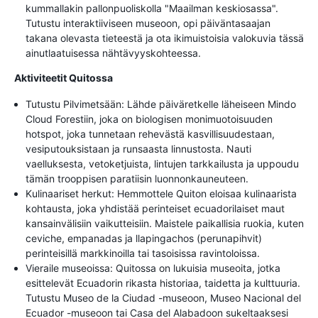
kummallakin pallonpuoliskolla "Maailman keskiosassa".
Tutustu interaktiiviseen museoon, opi päiväntasaajan
takana olevasta tieteestä ja ota ikimuistoisia valokuvia tässä
ainutlaatuisessa nähtävyyskohteessa.
Aktiviteetit Quitossa
Tutustu Pilvimetsään: Lähde päiväretkelle läheiseen Mindo
Cloud Forestiin, joka on biologisen monimuotoisuuden
hotspot, joka tunnetaan rehevästä kasvillisuudestaan,
vesiputouksistaan ja runsaasta linnustosta. Nauti
vaelluksesta, vetoketjuista, lintujen tarkkailusta ja uppoudu
tämän trooppisen paratiisin luonnonkauneuteen.
Kulinaariset herkut: Hemmottele Quiton eloisaa kulinaarista
kohtausta, joka yhdistää perinteiset ecuadorilaiset maut
kansainvälisiin vaikutteisiin. Maistele paikallisia ruokia, kuten
ceviche, empanadas ja llapingachos (perunapihvit)
perinteisillä markkinoilla tai tasoisissa ravintoloissa.
Vieraile museoissa: Quitossa on lukuisia museoita, jotka
esittelevät Ecuadorin rikasta historiaa, taidetta ja kulttuuria.
Tutustu Museo de la Ciudad -museoon, Museo Nacional del
Ecuador -museoon tai Casa del Alabadoon sukeltaaksesi